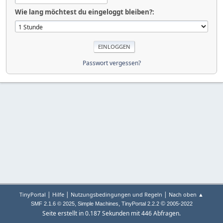
Wie lang möchtest du eingeloggt bleiben?:
Passwort vergessen?
|
|
|
TinyPortal
Hilfe
Nutzungsbedingungen und Regeln
Nach oben ▲
,
,
©
SMF 2.1.6 © 2025
Simple Machines
TinyPortal 2.2.2
2005-2022
Seite erstellt in 0.187 Sekunden mit 446 Abfragen.