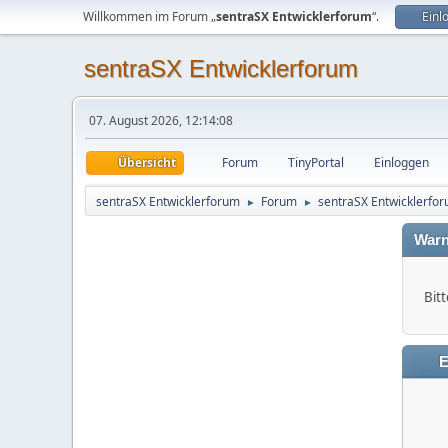
Willkommen im Forum „
sentraSX Entwicklerforum
“.
Einl
sentraSX Entwicklerforum
07. August 2026, 12:14:08
Übersicht
Forum
TinyPortal
Einloggen
sentraSX Entwicklerforum
Forum
sentraSX Entwicklerfo
►
►
Warn
Bit
E